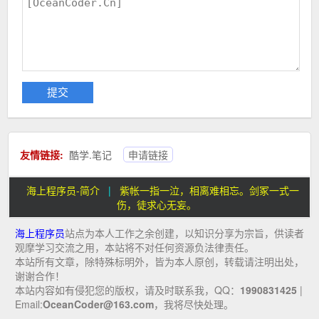
友情链接:
酷学.笔记
申请链接
海上程序员-简介
|
紫帐一指一泣，相离难相忘。剑冢一式一
伤，徒求心无妄。
海上程序员
站点为本人工作之余创建，以知识分享为宗旨，供读者
观摩学习交流之用，本站将不对任何资源负法律责任。
本站所有文章，除特殊标明外，皆为本人原创，转载请注明出处，
谢谢合作！
本站内容如有侵犯您的版权，请及时联系我，QQ：
1990831425
|
Email:
OceanCoder@163.com
，我将尽快处理。