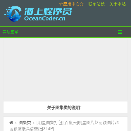
☆应用中心☆
|
联系站长
|
关于本站
导航菜单
关于图集类的说明：
图集类
[明星图集打包][百度云]明星图片赵丽颖图片赵
>
>
丽颖壁纸高清壁纸[314P]