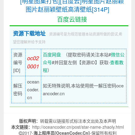
[明星图集打包][百度云]明星图片赵丽颖
图片赵丽颖壁纸高清壁纸[314P]
百度云链接
资源下载地址
资源编号是为规范管理本站资源所做的尝试,希
望您理解并给予支持
资源
百度网盘
（提取密码请关注本站#
微信公
oc02
编号
众号
#并回复左侧【资源ID】获取-
查看教
0001
[ID]
程
）
ocean
解压
如无特殊说明,本站使用统一解压密码oce
coder.
密码
ancoder.cn
cn
版权声明：
转载需以链接形式标注本文出处及本声明
本文链接：
http://oceancoder.cn/post/star-name-zhaoly.html
2017-
海上程序员[OceanCoder.Cn]
-保留所有权利