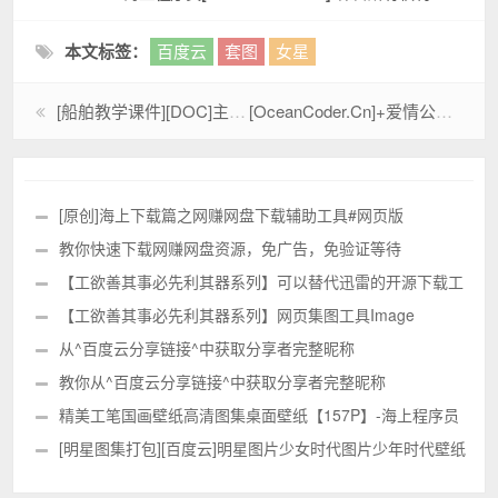
本文标签：
百度云
套图
女星
[船舶教学课件][DOC]主机气动操纵系统图解与说明
[OceanCoder.Cn]+爱情公寓【诺澜刘萌萌】明星图集[304P]_P1
[原创]海上下载篇之网赚网盘下载辅助工具#网页版
教你快速下载网赚网盘资源，免广告，免验证等待
【工欲善其事必先利其器系列】可以替代迅雷的开源下载工
具Aria2配置及使用教程
【工欲善其事必先利其器系列】网页集图工具Image
Picker
从^百度云分享链接^中获取分享者完整昵称
教你从^百度云分享链接^中获取分享者完整昵称
精美工笔国画壁纸高清图集桌面壁纸【157P】-海上程序员
[OceanCoder.Cn]
[明星图集打包][百度云]明星图片少女时代图片少年时代壁纸
高清壁纸P2[350P]