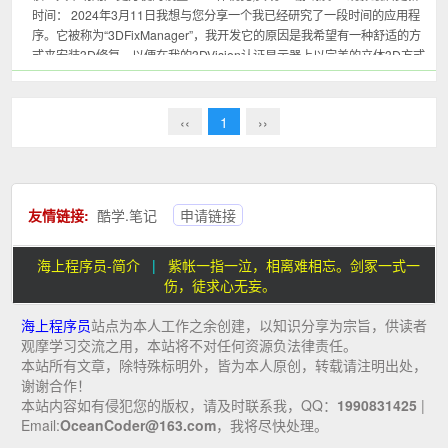
时间： 2024年3月11日我想与您分享一个我已经研究了一段时间的应用程
序。它被称为“3DFixManager”，我开发它的原因是我希望有一种舒适的方
式来安装3D修复，以便在我的3DVision认证显示器上以完美的立体3D方式
玩游戏。 ...
‹‹
1
››
友情链接:
酷学.笔记
申请链接
海上程序员-简介
|
紫帐一指一泣，相离难相忘。剑冢一式一
伤，徒求心无妄。
海上程序员
站点为本人工作之余创建，以知识分享为宗旨，供读者
观摩学习交流之用，本站将不对任何资源负法律责任。
本站所有文章，除特殊标明外，皆为本人原创，转载请注明出处，
谢谢合作！
本站内容如有侵犯您的版权，请及时联系我，QQ：
1990831425
|
Email:
OceanCoder@163.com
，我将尽快处理。