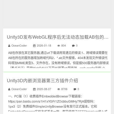
Unity3D发布WebGL程序后无法动态加载AB包的问题
OceanCoder
2026-01-18
804
0
AB包存放在其它服务器,通过url下载调用常遇见的错误:1、跨域错误需要在
AB包所在的服务器增加跨域代码2、*.ab文件报错，404未发现文件错误代
码增加MIME类型3、文件存在，没有跨域错误，但是报500服务器内部错误
（重点关注）禁用WebDAV以下是IIS部署ab服务端，web.config示例<?
xml version=&q...
Unity3D内嵌浏览器第三方插件介绍
OceanCoder
2020-08-07
8706
0
一、PC端（1）收费插件EmbeddedBrowser下载链接：
https://pan.baidu.com/s/1H1xYGFr1ZOcbbuGMHy7RjA提取码：
1px3（2）免费插件SimpleUnityBrowser没有发行正式版本。它和
EmbeddedBrowser实现方式基本一致，都是使用了CEFChromium嵌入式