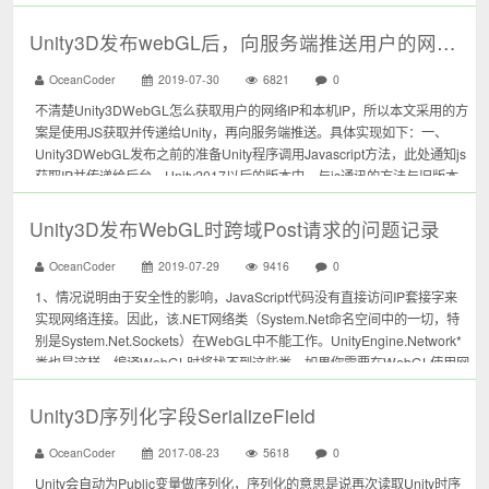
框架，在其基础...
Unity3D发布webGL后，向服务端推送用户的网络IP和本机IP
OceanCoder
2019-07-30
6821
0
不清楚Unity3DWebGL怎么获取用户的网络IP和本机IP，所以本文采用的方
案是使用JS获取并传递给Unity，再向服务端推送。具体实现如下：一、
Unity3DWebGL发布之前的准备Unity程序调用Javascript方法，此处通知js
获取IP并传递给后台。Unity2017以后的版本中，与js通讯的方法与旧版本
不同，具体如下：http...
Unity3D发布WebGL时跨域Post请求的问题记录
OceanCoder
2019-07-29
9416
0
1、情况说明由于安全性的影响，JavaScript代码没有直接访问IP套接字来
实现网络连接。因此，该.NET网络类（System.Net命名空间中的一切，特
别是System.Net.Sockets）在WebGL中不能工作。UnityEngine.Network*
类也是这样，编译WebGL时将找不到这些类。如果你需要在WebGL使用网
络通信，你现在...
Unity3D序列化字段SerializeField
OceanCoder
2017-08-23
5618
0
Unity会自动为Public变量做序列化，序列化的意思是说再次读取Unity时序