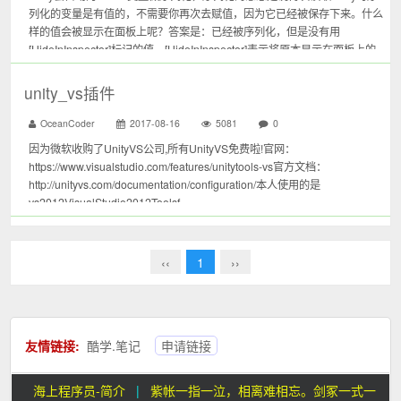
列化的变量是有值的，不需要你再次去赋值，因为它已经被保存下来。什么
样的值会被显示在面板上呢？答案是：已经被序列化，但是没有用
[HideInInspector]标记的值。[HideInInspector]表示将原本显示在面板上的
序列化值隐藏起来。[SerializeFi...
unity_vs插件
OceanCoder
2017-08-16
5081
0
因为微软收购了UnityVS公司,所有UnityVS免费啦!官网：
https://www.visualstudio.com/features/unitytools-vs官方文档：
http://unityvs.com/documentation/configuration/本人使用的是
vs2012VisualStudio2012Toolsf...
‹‹
1
››
友情链接:
酷学.笔记
申请链接
海上程序员-简介
|
紫帐一指一泣，相离难相忘。剑冢一式一