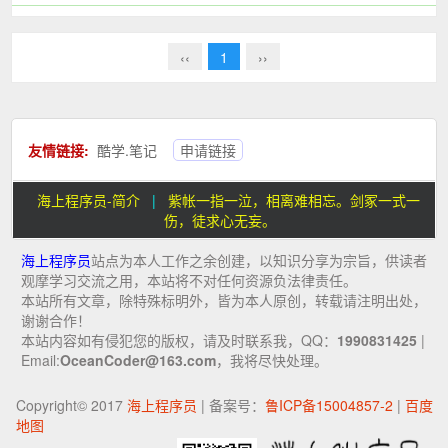
络通信，你现在...
‹‹
1
››
友情链接:
酷学.笔记
申请链接
海上程序员-简介
|
紫帐一指一泣，相离难相忘。剑冢一式一
伤，徒求心无妄。
海上程序员
站点为本人工作之余创建，以知识分享为宗旨，供读者
观摩学习交流之用，本站将不对任何资源负法律责任。
本站所有文章，除特殊标明外，皆为本人原创，转载请注明出处，
谢谢合作！
本站内容如有侵犯您的版权，请及时联系我，QQ：
1990831425
|
Email:
OceanCoder@163.com
，我将尽快处理。
Copyright© 2017
海上程序员
| 备案号：
鲁ICP备15004857-2
|
百度
地图