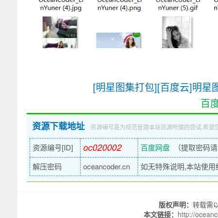
[明星图集打包][百度云]明星
百
资源下载地址
资源编号是为规范管理本站资源所做的尝试,希望
oc020002
资源编号[ID]
百度网盘
（提取密码请
解压密码
oceancoder.cn
如无特殊说明,本站使用统一解
版权声明：
转载需
本文链接：
http://ocean