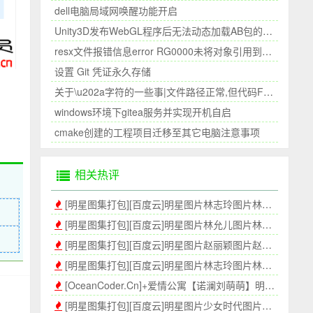
dell电脑局域网唤醒功能开启
Unity3D发布WebGL程序后无法动态加载AB包的问题
resx文件报错信息error RG0000未将对象引用到设置的实例||未能加载文件或程序集
设置 Git 凭证永久存储
关于\u202a字符的一些事|文件路径正常,但代码File.Exists显示文件不存在|复制的文件路径和手写的路径不一致
windows环境下gitea服务并实现开机自启
cmake创建的工程项目迁移至其它电脑注意事项
相关热评
[明星图集打包][百度云]明星图片林志玲图片林志玲壁纸高清壁纸_P2[345P]
[明星图集打包][百度云]明星图片林允儿图片林允儿壁纸高清壁纸[410P]
[明星图集打包][百度云]明星图片赵丽颖图片赵丽颖壁纸高清壁纸[314P]
[明星图集打包][百度云]明星图片林志玲图片林志玲壁纸高清壁纸[300P]
[OceanCoder.Cn]+爱情公寓【诺澜刘萌萌】明星图集[304P]_P1
[明星图集打包][百度云]明星图片少女时代图片少年时代壁纸高清壁纸P1[300P]