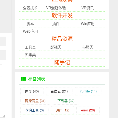
全景技术
VR漫游体验
VR资讯
软件开发
脚本
插件
Win应用
Web应用
精品资源
工具类
影视类
书籍类
图集类
随手记
标签列表
网盘
(40)
百度云
(21)
Yunfile
(14)
网赚网盘
(31)
下载器
(37)
查询工具
(6)
源码
(12)
error
(26)