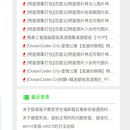
[明星图集打包][百度云]明星图片林允儿图片林允儿壁纸高清壁纸[410P]
[明星图集打包][百度云]明星图片赵丽颖图片赵丽颖壁纸高清壁纸[314P]
[明星图集打包][百度云]明星图片林志玲图片林志玲壁纸高清壁纸[300P]
[明星图集打包][百度云]明星图片少女时代图片少年时代壁纸高清壁纸P2[350P]
精美工笔国画壁纸高清图集桌面壁纸【157P】-海上程序员[OceanCoder.Cn]
[OceanCoder.Cn]+爱情公寓【诺澜刘萌萌】明星图集[388P]_P2
[明星图集打包][百度云]明星图片林志玲图片林志玲壁纸高清壁纸_P2[345P]
[明星图集打包][百度云]明星图片少女时代图片少年时代壁纸高清壁纸P1[300P]
[OceanCoder.Cn]+爱情公寓【诺澜刘萌萌】明星图集[304P]_P1
[OceanCoder.Cn]何静+精选壁纸高清图片_P1[400P]
最近发表
关于极域电子教室学生端卸载后重新安装遇到的问题
关于键盘失效，鼠标正常的的问题修复，错误代码39
win10安装.net3.5的方法总结