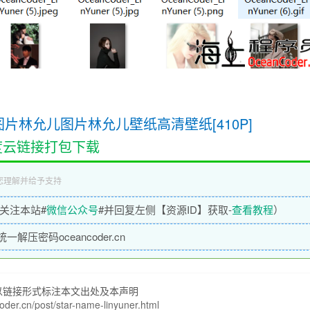
图片林允儿图片林允儿壁纸高清壁纸[410P]
度云链接打包下载
您理解并给予支持
关注本站#
微信公众号
#并回复左侧【资源ID】获取-
查看教程
）
压密码oceancoder.cn
以链接形式标注本文出处及本声明
coder.cn/post/star-name-linyuner.html