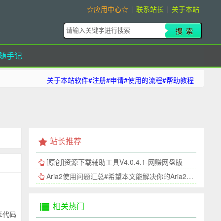
☆应用中心☆
|
联系站长
|
关于本站
随手记
关于本站软件#注册#申请#使用的流程#帮助教程
站长推荐
[原创]资源下载辅助工具V4.0.4.1-网赚网盘版
Aria2使用问题汇总#希望本文能解决你的Aria2连接问题
相关热门
享代码