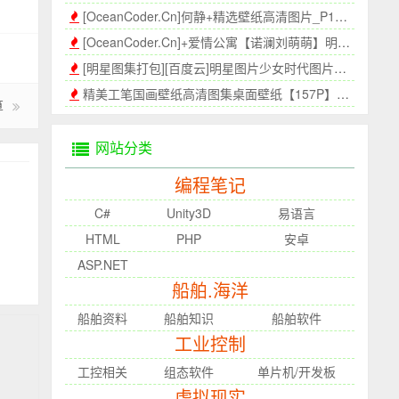
[OceanCoder.Cn]何静+精选壁纸高清图片_P1[400P]
[OceanCoder.Cn]+爱情公寓【诺澜刘萌萌】明星图集[388P]_P2
[明星图集打包][百度云]明星图片少女时代图片少年时代壁纸高清壁纸P2[350P]
精美工笔国画壁纸高清图集桌面壁纸【157P】-海上程序员[OceanCoder.Cn]
算
网站分类
编程笔记
C#
Unity3D
易语言
HTML
PHP
安卓
ASP.NET
船舶.海洋
船舶资料
船舶知识
船舶软件
工业控制
工控相关
组态软件
单片机/开发板
虚拟现实