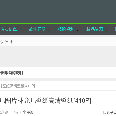
虚拟仿真
软件开发
经验福利
精品资源
欢迎体验
至收藏夹！
联系站长删除！
请注明出处，谢谢合作！
于图集类的说明：
ancoder.cn
壁纸高清壁纸[410P]
儿图片林允儿壁纸高清壁纸[410P]
 次浏览
0个评论
网站分