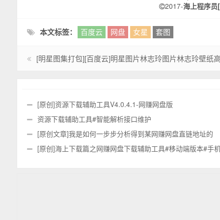
2017-
海上程序员[O
本文标签：
百度云
网盘
女星
套图
[明星图集打包][百度云]明星图片林志玲图片林志玲壁纸高清壁纸_P2[345
[原创]资源下载辅助工具V4.0.4.1-网赚网盘版
资源下载辅助工具#智能解析接口维护
[原创文章]我是如何一步步分析得到某网赚网盘直链地址的
[原创]海上下载篇之网赚网盘下载辅助工具#移动端版本#手
版