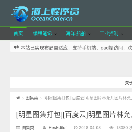
首页
编程笔记
海洋.船舶
工业控制
本站已实现布局自适应，支持手机端、pad端访问，
本站部分资源可通过微信公众号留言获取，欢迎体验
本站域名：OceanCoder.cn 若您喜欢本站，请添加
网站少部分资源来源自网络，如有侵犯您的权益，请
本站所有文章，除特殊标明外，皆为本人原创，转载
关
本站所下载的资源，若无特殊说明，使用统一解压密码：oce
图集类
[明星图集打包][百度云]明星图片林允儿图片林允儿
>
>
[明星图集打包][百度云]明星图片林允
图集类
ResEditor
2018-04-08
13080