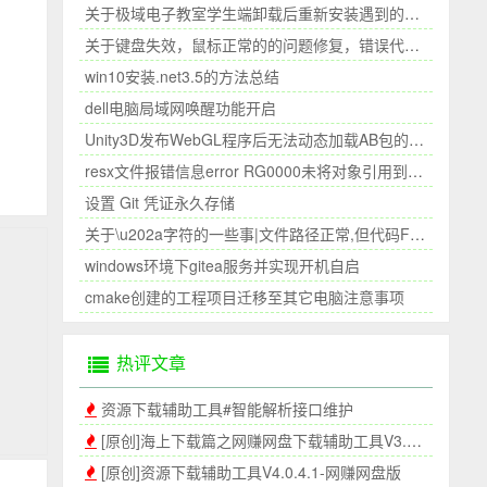
关于极域电子教室学生端卸载后重新安装遇到的问题
关于键盘失效，鼠标正常的的问题修复，错误代码39
win10安装.net3.5的方法总结
dell电脑局域网唤醒功能开启
Unity3D发布WebGL程序后无法动态加载AB包的问题
resx文件报错信息error RG0000未将对象引用到设置的实例||未能加载文件或程序集
设置 Git 凭证永久存储
关于\u202a字符的一些事|文件路径正常,但代码File.Exists显示文件不存在|复制的文件路径和手写的路径不一致
windows环境下gitea服务并实现开机自启
cmake创建的工程项目迁移至其它电脑注意事项
热评文章
资源下载辅助工具#智能解析接口维护
[原创]海上下载篇之网赚网盘下载辅助工具V3.0.3.0
[原创]资源下载辅助工具V4.0.4.1-网赚网盘版