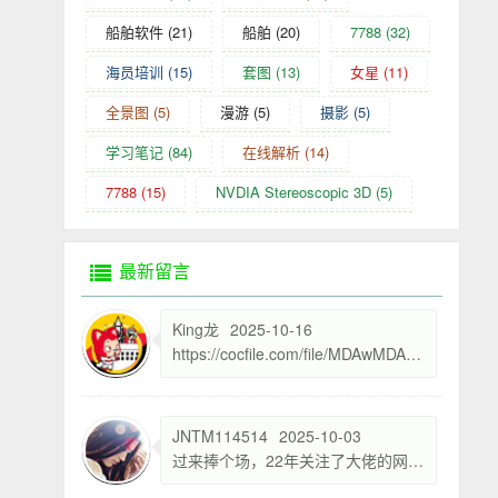
船舶软件
(21)
船舶
(20)
7788
(32)
海员培训
(15)
套图
(13)
女星
(11)
全景图
(5)
漫游
(5)
摄影
(5)
学习笔记
(84)
在线解析
(14)
7788
(15)
NVDIA Stereoscopic 3D
(5)
最新留言
King龙
2025-10-16
https://cocfile.com/file/MDAwMDAwMDAwMLK6ot2AhYJx 大佬，这个网盘解析不了吗？
JNTM114514
2025-10-03
过来捧个场，22年关注了大佬的网站，现在国庆回顾自己的过去，真是感慨万千。