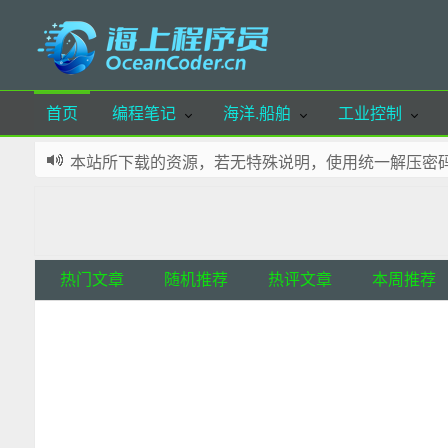
首页
编程笔记
海洋.船舶
工业控制
本站所下载的资源，若无特殊说明，使用统一解压密码：oce
本站已实现布局自适应，支持手机端、pad端访问，
本站部分资源可通过微信公众号留言获取，欢迎体验
本站域名：OceanCoder.cn 若您喜欢本站，请添加
网站少部分资源来源自网络，如有侵犯您的权益，请
热门文章
随机推荐
热评文章
本周推荐
本站所有文章，除特殊标明外，皆为本人原创，转载