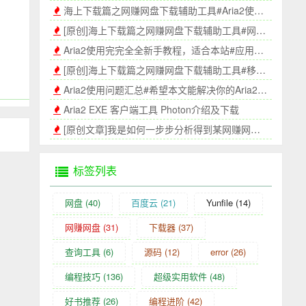
海上下载篇之网赚网盘下载辅助工具#Aria2使用帮助
[原创]海上下载篇之网赚网盘下载辅助工具#网页版
Aria2使用完完全全新手教程，适合本站#应用中心#《网赚网盘辅助工具网页版》程序
[原创]海上下载篇之网赚网盘下载辅助工具#移动端版本#手机版
Aria2使用问题汇总#希望本文能解决你的Aria2连接问题
Aria2 EXE 客户端工具 Photon介绍及下载
[原创文章]我是如何一步步分析得到某网赚网盘直链地址的
标签列表
网盘
(40)
百度云
(21)
Yunfile
(14)
网赚网盘
(31)
下载器
(37)
查询工具
(6)
源码
(12)
error
(26)
编程技巧
(136)
超级实用软件
(48)
好书推荐
(26)
编程进阶
(42)