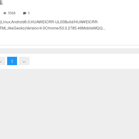
集
5568
0
0(Linux;Android6.0;HUAWEICRR-UL00Build/HUAWEICRR-
ML,likeGecko)Version/4.0Chrome/53.0.2785.49MobileMQQ...
‹
1
››