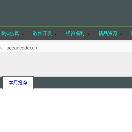
虚拟仿真
软件开发
经验福利
精品资源
ancoder.cn
欢迎体验
至收藏夹！
联系站长删除！
本月推荐
请注明出处，谢谢合作！