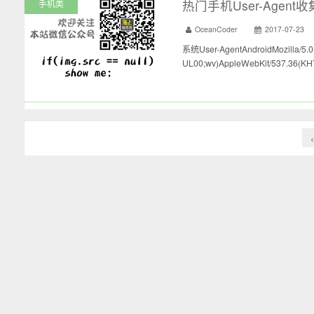
热门手机User-Agent收
手机类
OceanCoder
2017-07-23
系统User-AgentAndroidMozilla/5.
UL00;wv)AppleWebKit/537.36(KHT
‹