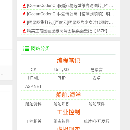
[OceanCoder.Cn]何静+精选壁纸高清图片_P1[400P]
[OceanCoder.Cn]+爱情公寓【诺澜刘萌萌】明星图集[388P]_P2
[明星图集打包][百度云]明星图片少女时代图片少年时代壁纸高清壁纸P2[350P]
精美工笔国画壁纸高清图集桌面壁纸【157P】-海上程序员[OceanCoder.Cn]
网站分类
编程笔记
C#
Unity3D
易语言
][百度云]明星图片林允儿图片林允儿壁纸高清壁纸[410P]
HTML
PHP
安卓
ASP.NET
船舶.海洋
船舶资料
船舶知识
船舶软件
工业控制
工控相关
组态软件
单片机/开发板
虚拟现实