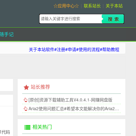
☆应用中心☆
|
联系站长
|
关于本站
随手记
关于本站软件#注册#申请#使用的流程#帮助教程
站长推荐
[原创]资源下载辅助工具V4.0.4.1-网赚网盘版
Aria2使用问题汇总#希望本文能解决你的Aria2连接问题
相关热门
享代码