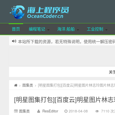
首页
编程笔记
海洋.船舶
工业控制
本站所下载的资源，若无特殊说明，使用统一解压密码：oce
本站已实现布局自适应，支持手机端、pad端访问，
本站部分资源可通过微信公众号留言获取，欢迎体验
本站域名：OceanCoder.cn 若您喜欢本站，请添加
网站少部分资源来源自网络，如有侵犯您的权益，请
关
本站所有文章，除特殊标明外，皆为本人原创，转载
图集类
[明星图集打包][百度云]明星图片林志玲图片林志玲壁
>
>
[明星图集打包][百度云]明星图片林志
图集类
ResEditor
2018-04-08
7110 