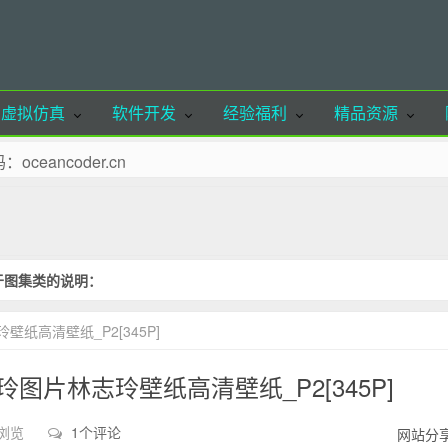
虚拟仿真
软件开发
经验福利
精品资源
ancoder.cn
欢迎体验
至收藏夹！
联系站长删除！
于图集类的说明：
请注明出处，谢谢合作！
纸高清壁纸_P2[345P]
玲图片林志玲壁纸高清壁纸_P2[345P]
次浏览
1个评论
网站分