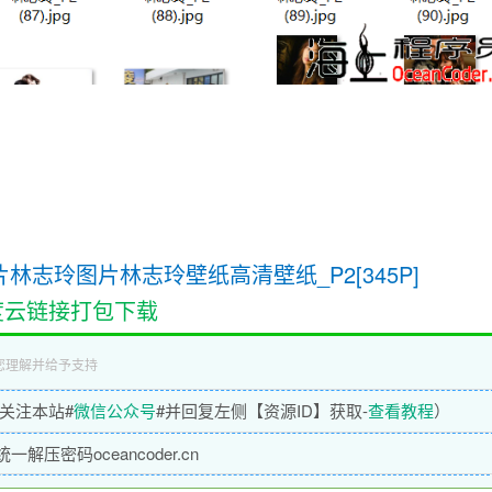
片林志玲图片林志玲壁纸高清壁纸_P2[345P]
度云链接打包下载
您理解并给予支持
关注本站#
微信公众号
#并回复左侧【资源ID】获取-
查看教程
）
压密码oceancoder.cn