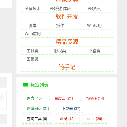
全景技术
VR漫游体验
VR资讯
软件开发
脚本
插件
Win应用
Web应用
精品资源
工具类
影视类
书籍类
图集类
随手记
标签列表
#
网盘
(40)
百度云
(21)
Yunfile
(14)
网赚网盘
(31)
下载器
(37)
查询工具
(6)
源码
(12)
error
(26)