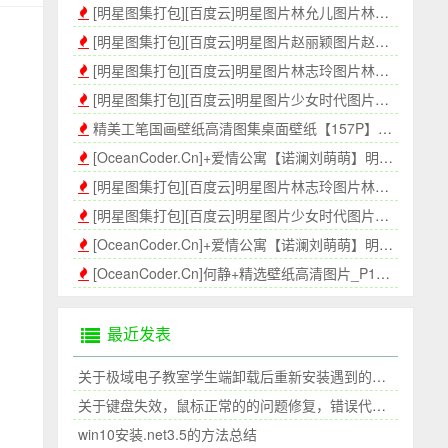
[明星图集打包][百度云]明星图片林允儿图片林允儿壁纸高清壁纸[410P]
[明星图集打包][百度云]明星图片赵丽颖图片赵丽颖壁纸高清壁纸[314P]
[明星图集打包][百度云]明星图片林志玲图片林志玲壁纸高清壁纸[300P]
[明星图集打包][百度云]明星图片少女时代图片少年时代壁纸高清壁纸P2[350P]
精美工笔国画壁纸高清图集桌面壁纸【157P】-海上程序员[OceanCoder.Cn]
[OceanCoder.Cn]+爱情公寓【诺澜刘萌萌】明星图集[388P]_P2
[明星图集打包][百度云]明星图片林志玲图片林志玲壁纸高清壁纸_P2[345P]
[明星图集打包][百度云]明星图片少女时代图片少年时代壁纸高清壁纸P1[300P]
[OceanCoder.Cn]+爱情公寓【诺澜刘萌萌】明星图集[304P]_P1
[OceanCoder.Cn]何静+精选壁纸高清图片_P1[400P]
最近发表
关于极域电子教室学生端卸载后重新安装遇到的问题
关于键盘失效，鼠标正常的的问题修复，错误代码39
win10安装.net3.5的方法总结