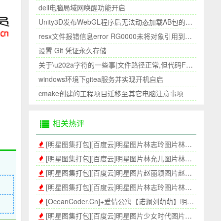
dell电脑局域网唤醒功能开启
Unity3D发布WebGL程序后无法动态加载AB包的问题
resx文件报错信息error RG0000未将对象引用到设置的实例||未能加载文件或程序集
设置 Git 凭证永久存储
关于\u202a字符的一些事|文件路径正常,但代码File.Exists显示文件不存在|复制的文件路径和手写的路径不一致
windows环境下gitea服务并实现开机自启
cmake创建的工程项目迁移至其它电脑注意事项
相关热评
[明星图集打包][百度云]明星图片林志玲图片林志玲壁纸高清壁纸_P2[345P]
[明星图集打包][百度云]明星图片林允儿图片林允儿壁纸高清壁纸[410P]
[明星图集打包][百度云]明星图片赵丽颖图片赵丽颖壁纸高清壁纸[314P]
[明星图集打包][百度云]明星图片林志玲图片林志玲壁纸高清壁纸[300P]
[OceanCoder.Cn]+爱情公寓【诺澜刘萌萌】明星图集[304P]_P1
[明星图集打包][百度云]明星图片少女时代图片少年时代壁纸高清壁纸P1[300P]