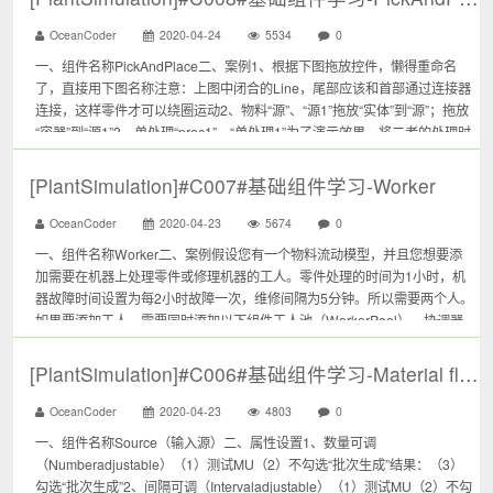
OceanCoder
2020-04-24
5534
0
一、组件名称PickAndPlace二、案例1、根据下图拖放控件，懒得重命名
了，直接用下图名称注意：上图中闭合的Line，尾部应该和首部通过连接器
连接，这样零件才可以绕圈运动2、物料“源”、“源1”拖放“实体”到“源”；拖放
“容器”到“源1”3、单处理“proc1”、“单处理1”为了演示效果，将二者的处理时
间修改为4秒4、线“line”可在线上指定...
[PlantSimulation]#C007#基础组件学习-Worker
OceanCoder
2020-04-23
5674
0
一、组件名称Worker二、案例假设您有一个物料流动模型，并且您想要添
加需要在机器上处理零件或修理机器的工人。零件处理的时间为1小时，机
器故障时间设置为每2小时故障一次，维修间隔为5分钟。所以需要两个人。
如果要添加工人，需要同时添加以下组件工人池（WorkerPool）、协调器
（Broker）、工作区（WorkPlace）三、建模步骤1、按照下图拖...
[PlantSimulation]#C006#基础组件学习-Material flow-Source
OceanCoder
2020-04-23
4803
0
一、组件名称Source（输入源）二、属性设置1、数量可调
（Numberadjustable）（1）测试MU（2）不勾选“批次生成”结果：（3）
勾选“批次生成”2、间隔可调（Intervaladjustable）（1）测试MU（2）不勾