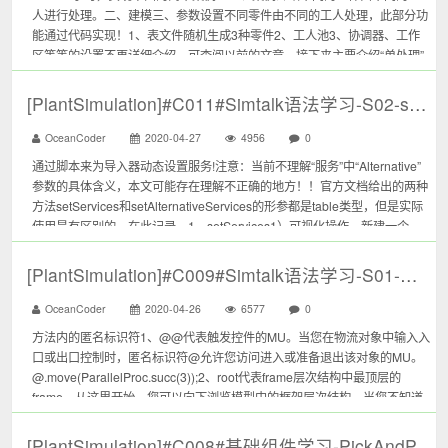
人进行处理。二、建模三、参数设置不同零件由不同的工人处理，此部分功
能通过代码实现！1、表文件随机生成3种零件2、工人池3、协调器、工作
区等等的设置不再详细介绍，可查阅以前的文章。接下来主要介绍“单处理”
4、若想实现零件A由工人A处理，零件B由工人B处理，零件C由工人C处
理，需要在...
[PlantSimulation]#C011#Simtalk语法学习-S02-setServices和setAlternativeServices
OceanCoder
2020-04-27
4956
0
通过脚本来为导入器动态设置服务!注意：当前不理解“服务”中“Alternative”
参数的具体含义，本文可能存在理解不正确的地方！！官方文档给出的两种
方法setServices和setAlternativeServices的形参都是table类型，但是实际
使用是有区别的，在此记录。1、setServices1）可视化操作，新建一个
TableFile...
[PlantSimulation]#C009#Simtalk语法学习-S01-匿名标识符
OceanCoder
2020-04-26
6577
0
方法内的匿名标识符1、@@代表触发控件的MU。当您在物流对象中输入入
口或出口控制时，匿名标识符@允许您访问进入或准备退出该对象的MU。
@.move(ParallelProc.succ(3));2、root代表frame层次结构中最顶层的
frame。从这里开始，您可以向下浏览模型中的框架层次结构。当您不知道
根frame的名称时，这个标识符特别有用。...
[PlantSimulation]#C008#基础组件学习-PickAndPlace