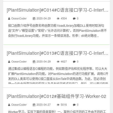
[PlantSimulation]#C014#C语言接口学习-C-Interface-02
OceanCoder
2020-04-29
4504
0
接口函数介绍序号函数名称函数功能1loadLibrary加载DLL使用时取消勾
选"文件">"模型设置">"常规">"允许访问计算机"，否则PlantSimulation将不
会执行loadLibrary功能，并显示一条错误消息。形参：dll绝对路径...
[PlantSimulation]#C013#C语言接口学习-C-Interface-01
OceanCoder
2020-04-29
4627
0
通过集成以编程语言C编程的功能，例如数值评估和优化程序等，可以大大
扩展PlantSimulation的功能。对PlantSimulation的进行功能扩展，调用C开
发的DLL类库可以使用C接口直接从SimTalk中调用函数。为此，您必须创
建一个包含所需功能的程序以及具有给定格式的接口。然后，可以通过使用
loadLibrary方法加载C程序或DL...
[PlantSimulation]#C012#基础组件学习-Worker-02
OceanCoder
2020-04-27
5016
0
Worker学习，实现下面的简单案例！一、案例介绍不同的工件由不同的工