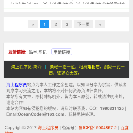
选“批次生成”结果：（3）勾选“批次生成”（4）勾选“批次生成”并设置“停止
时间”3、随机MUs（Random...
‹‹
1
2
3
下一页
››
友情链接:
酷学.笔记
申请链接
海上程序员-简介
|
紫帐一指一泣，相离难相忘。剑冢一式一
伤，徒求心无妄。
海上程序员
站点为本人工作之余创建，以知识分享为宗旨，供读者
观摩学习交流之用，本站将不对任何资源负法律责任。
本站所有文章，除特殊标明外，皆为本人原创，转载请注明出处，
谢谢合作！
本站内容如有侵犯您的版权，请及时联系我，QQ：
1990831425
|
Email:
OceanCoder@163.com
，我将尽快处理。
Copyright© 2017
海上程序员
| 备案号：
鲁ICP备15004857-2
|
百度