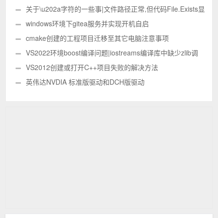
关于\u202a字符的一些事|文件路径正常,但代码File.Exists显
示文件不存在|复制的文件路径和手写的路径不一致
windows环境下gitea服务并实现开机自启
cmake创建的工程项目迁移至其它电脑注意事项
VS2022环境boost编译问题|iostreams编译库中缺少zlib调
用|LNK2001无法解析的外部符号 "int const
VS2012创建或打开C++项目失败的解决方法
boost::iostreams::zlib::XXXX
英伟达NVDIA 标准版驱动和DCH版驱动