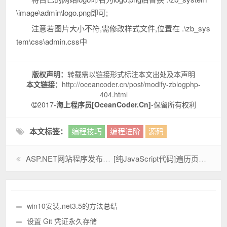
\image\admin\logo.png即可;
注意若图片大小不符,需修改样式文件,位置在 .\zb_sys
tem\css\admin.css中
版权声明：
转载需以链接形式标注本文出处及本声明
本文链接：
http://oceancoder.cn/post/modify-zblogphp-
404.html
2017-
海上程序员[OceanCoder.Cn]
-保留所有权利
本文标签：
编程技巧
编程进阶
源码
ASP.NET网站程序发布到IIS之后，页面中的MP4视频无法播放
[纯JavaScript代码]遍历页面中所有的元素
win10安装.net3.5的方法总结
设置 Git 凭证永久存储