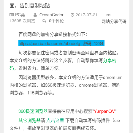
面，告别复制粘贴
PC类
OceanCoder
2017-07-21
13605 次浏览
0个评论
网站分享代码
百度网盘的加密分享链接格式如下：
https://pan.baidu.com/s/abcdefg 密码: 1234
每次都要记住密码或者复制密码至网盘界面内粘贴。
本文介绍的方法将跳过这个步骤，自动帮你填写
分享密
码
，省时省力、简单方便。
因浏览器类型较多，本文介绍的方法适用于chromium
内核的浏览器，如360极速浏览器、chrome浏览器、猎豹
浏览器、115浏览器等。
360极速浏览器
直接前往应用中心搜索"
YunpanQV
”;
其它浏览器
请
点击这里
下载自动填写密码插件（crx
文件），拖放至浏览器的扩展页面完成安装。