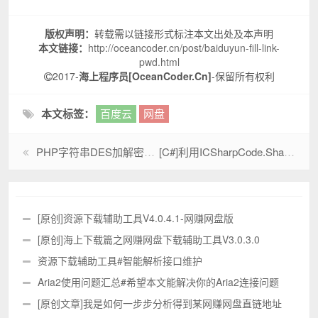
版权声明：
转载需以链接形式标注本文出处及本声明
本文链接：
http://oceancoder.cn/post/baiduyun-fill-link-
pwd.html
2017-
海上程序员[OceanCoder.Cn]
-保留所有权利
本文标签：
百度云
网盘
PHP字符串DES加解密类与C#的DES加解密类，实现二者加解密通用
[C#]利用ICSharpCode.SharpZipLib实现加密码压缩与解压缩
[原创]资源下载辅助工具V4.0.4.1-网赚网盘版
[原创]海上下载篇之网赚网盘下载辅助工具V3.0.3.0
资源下载辅助工具#智能解析接口维护
Aria2使用问题汇总#希望本文能解决你的Aria2连接问题
[原创文章]我是如何一步步分析得到某网赚网盘直链地址