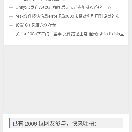
Unity3D发布WebGL程序后无法动态加载AB包的问题
resx文件报错信息error RG0000未将对象引用到设置的实
例||未能加载文件或程序集
设置 Git 凭证永久存储
关于\u202a字符的一些事|文件路径正常,但代码File.Exists显
示文件不存在|复制的文件路径和手写的路径不一致
已有 2006 位网友参与，快来吐槽：