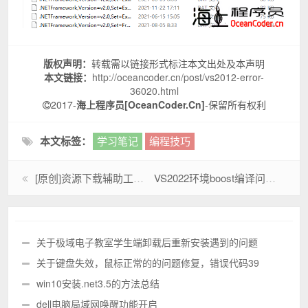
版权声明：
转载需以链接形式标注本文出处及本声明
本文链接：
http://oceancoder.cn/post/vs2012-error-
36020.html
2017-
海上程序员[OceanCoder.Cn]
-保留所有权利
本文标签：
学习笔记
编程技巧
[原创]资源下载辅助工具V4.0.4.1-网赚网盘版
VS2022环境boost编译问题|iostreams编译库中缺少zlib调用|LNK2001无法解析的外部符号 "int const boost::iostreams::zlib::XXXX
关于极域电子教室学生端卸载后重新安装遇到的问题
关于键盘失效，鼠标正常的的问题修复，错误代码39
win10安装.net3.5的方法总结
dell电脑局域网唤醒功能开启