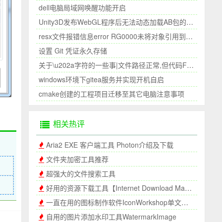
dell电脑局域网唤醒功能开启
Unity3D发布WebGL程序后无法动态加载AB包的问题
resx文件报错信息error RG0000未将对象引用到设置的实例||未能加载文件或程序集
设置 Git 凭证永久存储
关于\u202a字符的一些事|文件路径正常,但代码File.Exists显示文件不存在|复制的文件路径和手写的路径不一致
windows环境下gitea服务并实现开机自启
cmake创建的工程项目迁移至其它电脑注意事项
相关热评
Aria2 EXE 客户端工具 Photon介绍及下载
文件夹加密工具推荐
超强大的文件搜索工具
好用的资源下载工具【Internet Download Manager】，IDM破解版
一直在用的图标制作软件IconWorkshop单文件免安装
自用的图片添加水印工具WatermarkImage