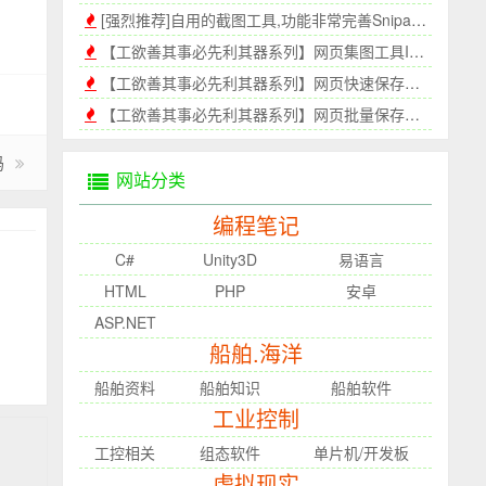
[强烈推荐]自用的截图工具,功能非常完善Snipaste
【工欲善其事必先利其器系列】网页集图工具Image Picker
【工欲善其事必先利其器系列】网页快速保存插件UnMHT
【工欲善其事必先利其器系列】网页批量保存插件ScrapBook X
码
网站分类
编程笔记
C#
Unity3D
易语言
HTML
PHP
安卓
ASP.NET
船舶.海洋
船舶资料
船舶知识
船舶软件
工业控制
工控相关
组态软件
单片机/开发板
虚拟现实