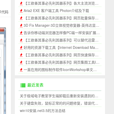
【工欲善其事必先利其器系列】各大主流浏览器历史记录导出工具BrowsingHistoryView
Aria2 EXE 客户端工具 Photon介绍及下载
享代码
【工欲善其事必先利其器系列】网页批量保存插件ScrapBook X
3D Fix Manager-3D立体视觉修复器-英伟达显卡NVDIA Stereoscopic 3D
告诉你移动端浏览器怎样像PC端一样安装扩展#运行脚本
【工欲善其事必先利其器系列】可以替代迅雷的开源下载工具Aria2配置及使用教程
好用的资源下载工具【Internet Download Manager】，IDM破解版
【工欲善其事必先利其器系列】网页快速保存插件UnMHT
【工欲善其事必先利其器系列】网页集图工具Image Picker
一直在用的图标制作软件IconWorkshop单文件免安装
最近发表
关于极域电子教室学生端卸载后重新安装遇到的问题
关于键盘失效，鼠标正常的的问题修复，错误代码39
win10安装.net3.5的方法总结