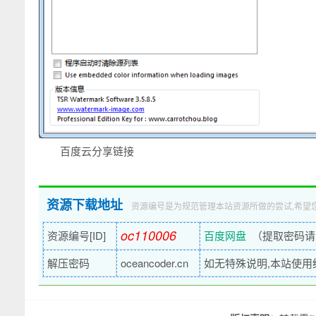
百度云分享链接
资源下载地址
资源编号是为规范管理本站资源所做的尝试,希望
oc110006
资源编号[ID]
百度网盘
（提取密码请
解压密码
oceancoder.cn
如无特殊说明,本站使用统一解