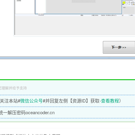
您理解并给予支持
关注本站#
微信公众号
#并回复左侧【资源ID】获取-
查看教程
）
压密码oceancoder.cn