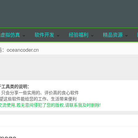
虚拟仿真
软件开发
经验福利
精品资源
ancoder.cn
欢迎体验
至收藏夹！
联系站长删除！
于工具类的说明：
请注明出处，谢谢合作！
，只会分享一些实用的、评价高的良心软件
望这些软件能给您的工作、生活带来便利
流使用,若无意间侵犯了您的版权,请联系我及时删除!
age