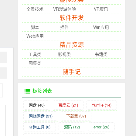
全景技术
VR漫游体验
VR资讯
软件开发
脚本
插件
Win应用
Web应用
精品资源
工具类
影视类
书籍类
图集类
随手记
标签列表
网盘
(40)
百度云
(21)
Yunfile
(14)
网赚网盘
(31)
下载器
(37)
查询工具
(6)
源码
(12)
error
(26)