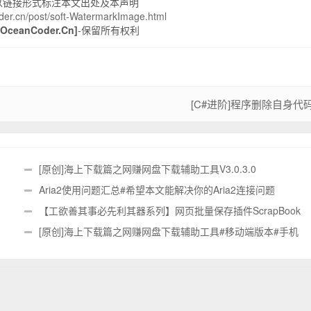
以链接形式标注本文出处及本声明
oder.cn/post/soft-WatermarkImage.html
ceanCoder.Cn]
-保留所有权利
[C#进阶]程序删除自身代
[原创]海上下载篇之网赚网盘下载辅助工具V3.0.3.0
Aria2使用问题汇总#希望本文能解决你的Aria2连接问题
【工欲善其事必先利其器系列】网页批量保存插件ScrapBook
X
[原创]海上下载篇之网赚网盘下载辅助工具#移动端版本#手机
版