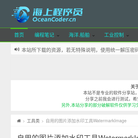
首页
编程笔记
海洋.船舶
工业控制
本站所下载的资源，若无特殊说明，使用统一解压密码：oce
本站已实现布局自适应，支持手机端、pad端访问，
本站部分资源可通过微信公众号留言获取，欢迎体验
本站域名：OceanCoder.cn 若您喜欢本站，请添加
网站少部分资源来源自网络，如有侵犯您的权益，请
关
本站所有文章，除特殊标明外，皆为本人原创，转载
本站不是专业的软件分享站
分享之前我会进行测试，希
另外,本站分享的部分破解软件仅供学习交
工具类
自用的图片添加水印工具WatermarkImage
>
>
自用的图片添加水印工具WatermarkIm