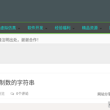
虚拟仿真
软件开发
经验福利
精品资源
请注明出处，谢谢合作！
ancoder.cn
欢迎体验
至收藏夹！
联系站长删除！
进制数的字符串
浏览
0个评论
网站分