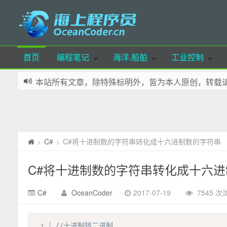
首页
编程笔记
海洋.船舶
工业控制
本站所有文章，除特殊标明外，皆为本人原创，转载
本站所下载的资源，若无特殊说明，使用统一解压密码：oce
本站已实现布局自适应，支持手机端、pad端访问，
本站部分资源可通过微信公众号留言获取，欢迎体验
本站域名：OceanCoder.cn 若您喜欢本站，请添加
C#
C#将十进制数的字符串转化成十六进制数的字符串
>
>
网站少部分资源来源自网络，如有侵犯您的权益，请
C#将十进制数的字符串转化成十六
C#
OceanCoder
2017-07-19
7545 次
//十进制转二进制