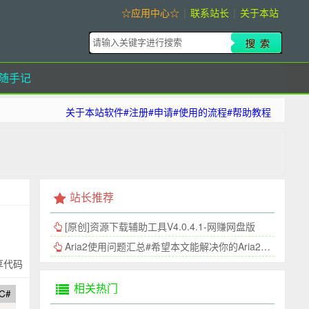
☆应用中心☆
|
联系站长
|
关于本站
随手记
关于本站软件#注册#申请#使用的流程#帮助教程
站长推荐
[原创]资源下载辅助工具V4.0.4.1-网赚网盘版
Aria2使用问题汇总#希望本文能解决你的Aria2连接问题
享代码
相关热门
C#