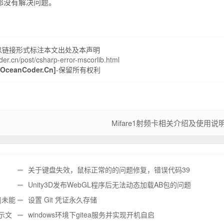
框架都没有解决问题。
以链接形式标注本文出处及本声明
der.cn/post/csharp-error-mscorlib.html
ceanCoder.Cn]
-保留所有权利
Mifare1射频卡相关介绍及使用说
关于键盘失效，鼠标正常的的问题修复，错误代码39
Unity3D发布WebGL程序后无法动态加载AB包的问题
|未能
设置 Git 凭证永久存储
显示文
windows环境下gitea服务并实现开机自启