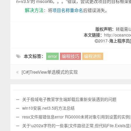
n=v3.5”的 mscorlib。。。”错误，尝试更改项目的目标
解决方法
：将
项目名称重命名
后错误消失。
版权声明：
转载需
本文链接：
http://oceanco
2017-
海上程序员[O
本文标签：
error
编程技巧
编程进阶
[C#]TreeView单选模式的实现
关于极域电子教室学生端卸载后重新安装遇到的问题
win10安装.net3.5的方法总结
resx文件报错信息error RG0000未将对象引用到设置的实例|
加载文件或程序集
关于\u202a字符的一些事|文件路径正常,但代码File.Exists