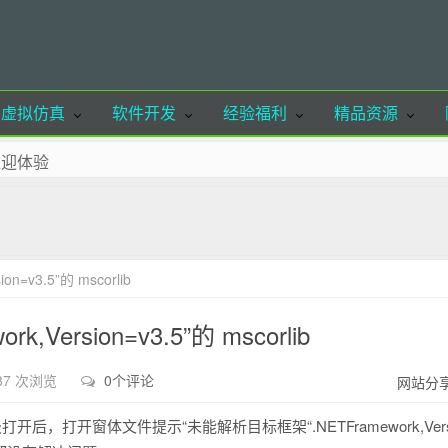
虚拟仿真
软件开发
经验福利
精品资源
欢迎体验
至收藏夹！
联系站长删除！
请注明出处，谢谢合作！
n=v3.5”的 mscorlib
ancoder.cn
Version=v3.5”的 mscorlib
87 次浏览
0个评论
网站分
打开后，打开窗体文件提示“未能解析目标框架“.NETFramework,Vers