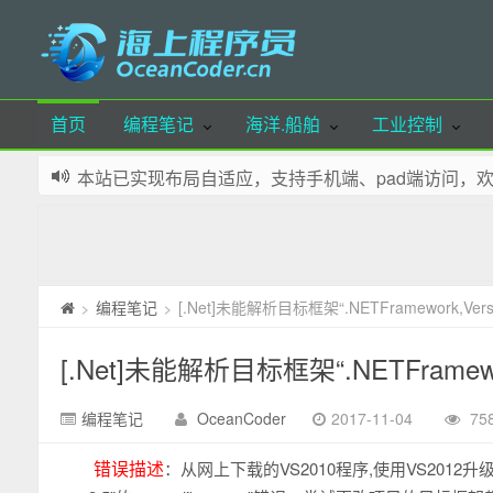
首页
编程笔记
海洋.船舶
工业控制
本站已实现布局自适应，支持手机端、pad端访问，
本站部分资源可通过微信公众号留言获取，欢迎体验
本站域名：OceanCoder.cn 若您喜欢本站，请添加
网站少部分资源来源自网络，如有侵犯您的权益，请
本站所有文章，除特殊标明外，皆为本人原创，转载
编程笔记
[.Net]未能解析目标框架“.NETFramework,Versio
>
>
本站所下载的资源，若无特殊说明，使用统一解压密码：oce
[.Net]未能解析目标框架“.NETFramework,
编程笔记
OceanCoder
2017-11-04
75
错误描述
：从网上下载的VS2010程序,使用VS2012升级