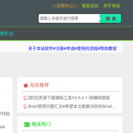
☆应用中心☆
|
联系站长
|
关于本站
随手记
关于本站软件#注册#申请#使用的流程#帮助教程
站长推荐
[原创]资源下载辅助工具V4.0.4.1-网赚网盘版
Aria2使用问题汇总#希望本文能解决你的Aria2连接问题
享代码
相关热门
io