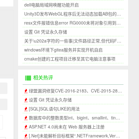
dell电脑局域网唤醒功能开启
Unity3D发布WebGL程序后无法动态加载AB包的问题
resx文件报错信息error RG0000未将对象引用到设置的实例||未能加载文件或程序集
设置 Git 凭证永久存储
关于\u202a字符的一些事|文件路径正常,但代码File.Exists显示文件不存在|复制的文件路径和手写的路径不一致
windows环境下gitea服务并实现开机自启
cmake创建的工程项目迁移至其它电脑注意事项
相关热评
绿盟漏洞修复CVE-2016-2183、CVE-2015-2808和CVE-2013-2566漏洞
设置 Git 凭证永久存储
[SQL]SQL语句LIKE的用法
数据库中的整数类型int、bigint、smallint、tinyint之间的区别
ASP.NET 4.0尚未在 Web 服务器上注册
[.Net]未能解析目标框架“.NETFramework,Version=v3.5”的 mscorlib