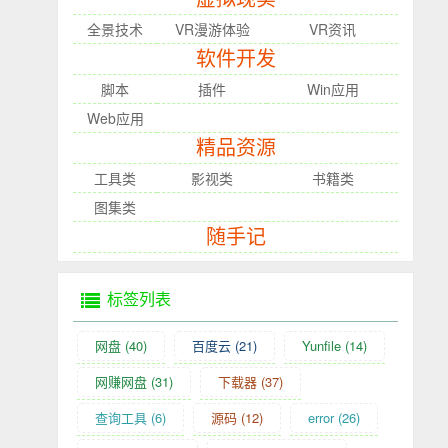
全景技术
VR漫游体验
VR资讯
软件开发
脚本
插件
Win应用
Web应用
精品资源
工具类
影视类
书籍类
图集类
随手记
标签列表
网盘
(40)
百度云
(21)
Yunfile
(14)
网赚网盘
(31)
下载器
(37)
查询工具
(6)
源码
(12)
error
(26)