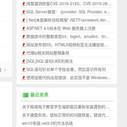
绿盟漏洞修复CVE-2016-2183、CVE-2015-2808和CVE-2013-2566漏洞
SQL Server报错： (provider: SSL Provider, error: 0)因为算法不同，客户端和服务器无法通信
[.Net]未能解析目标框架“.NETFramework,Version=v3.5”的 mscorlib
ASP.NET 4.0尚未在 Web 服务器上注册
数据库中的整数类型int、bigint、smallint、tinyint之间的区别
网站发布到IIS，HTML5视频标签无法播放视频的解决办法
代理ip相关网站整理备用
[SQL]SQL语句LIKE的用法
SQL语句针对单个字段去重，然后显示所有列
明
使用加密代码出现错误：此实现不是 Windows 平台 FIPS 验证的加密算法的一部分
最近发表
关于极域电子教室学生端卸载后重新安装遇到的问题
关于键盘失效，鼠标正常的的问题修复，错误代码39
win10安装.net3.5的方法总结