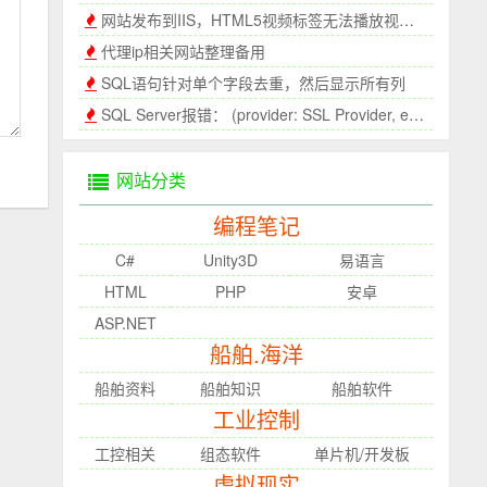
网站发布到IIS，HTML5视频标签无法播放视频的解决办法
代理ip相关网站整理备用
SQL语句针对单个字段去重，然后显示所有列
SQL Server报错： (provider: SSL Provider, error: 0)因为算法不同，客户端和服务器无法通信
网站分类
编程笔记
C#
Unity3D
易语言
HTML
PHP
安卓
ASP.NET
船舶.海洋
船舶资料
船舶知识
船舶软件
工业控制
工控相关
组态软件
单片机/开发板
虚拟现实